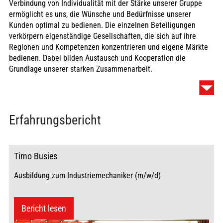
Verbindung von Individualität mit der Stärke unserer Gruppe
ermöglicht es uns, die Wünsche und Bedürfnisse unserer
Kunden optimal zu bedienen. Die einzelnen Beteiligungen
verkörpern eigenständige Gesellschaften, die sich auf ihre
Regionen und Kompetenzen konzentrieren und eigene Märkte
bedienen. Dabei bilden Austausch und Kooperation die
Grundlage unserer starken Zusammenarbeit.
Wofür wir stehen
Erfahrungsbericht
Wir leben unseren Baustoff. Das bedeutet zum einen, dass wir
unsere Energie in die stetige Weiterentwicklung unserer
Timo Busies
Produkte und all seiner Rohstoffe stecken. Dazu gehört auch
Ausbildung zum Industriemechaniker (m/w/d)
die Optimierung unserer Prozesse und Strukturen. Zum anderen
sorgen wir mit unseren Produkten und Lösungen dafür, dass
Infrastruktur und Lebensraum entstehen, die Stabilität bieten
Bericht lesen
und uns alle verbinden. Hierbei leben wir Verantwortung
gegenüber Mensch, Natur und Umwelt. Langfristige