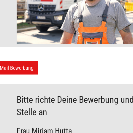
 Basis von Vertrauen, Wertschätzung und Aufrichtigkeit partnerschaftl
re Arbeitsplätze und die Gesundheit unserer Belegschaft liegen uns 
ng – damit wir gemeinsam langfristig erfolgreich sind.
 bist intern wie extern ein kompetenter Lösungspartner.
-Mail-Bewerbung
Bitte richte Deine Bewerbung und
Stelle an
Frau Miriam Hutta