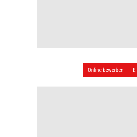
Du wirst Teil einer Familie – weil wir auf der
Du kannst Dich auf uns verlassen – denn siche
Du erlebst fachliche und persönliche Entwicklu
Du schaffst und erlebst mit uns Mehrwert – und
Online-bewerben
E