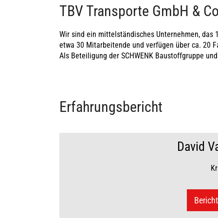
TBV Transporte GmbH & Co.
Wir sind ein mittelständisches Unternehmen, das 
etwa 30 Mitarbeitende und verfügen über ca. 20 F
Als Beteiligung der SCHWENK Baustoffgruppe und
Wofür wir stehen
Erfahrungsbericht
Wir leben unseren Baustoff. Das bedeutet zum eine
David V
gehört auch die Optimierung unserer Prozesse un
entstehen, die Stabilität bieten und uns alle ver
ein elementarer Bestandteil, denn SCHWENK ist ei
Kr
sich gemeinsam weiter zu entwickeln und der Stol
Bericht
Das bedeutet für Dich