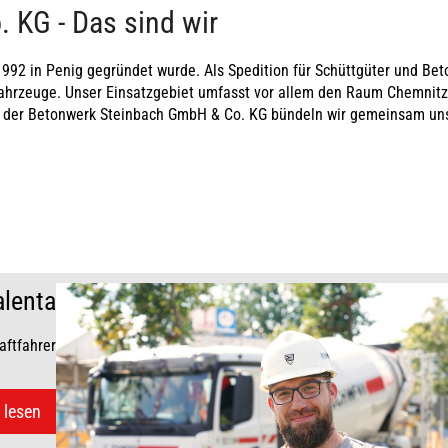
 KG - Das sind wir
1992 in Penig gegründet wurde. Als Spedition für Schüttgüter und Be
ahrzeuge. Unser Einsatzgebiet umfasst vor allem den Raum Chemnitz,
 der Betonwerk Steinbach GmbH & Co. KG bündeln wir gemeinsam uns
n, dass wir unsere Energie in die stetige Weiterentwicklung unserer 
alenta
d Strukturen. Zum anderen sorgen wir mit unseren Produkten und Lös
binden. Hierbei leben wir Verantwortung gegenüber Mensch, Natur und 
n Unternehmen, das auf Leistungsbereitschaft und Zusammenhalt basi
aftfahrer
z, SCHWENKler zu sein.
 lesen