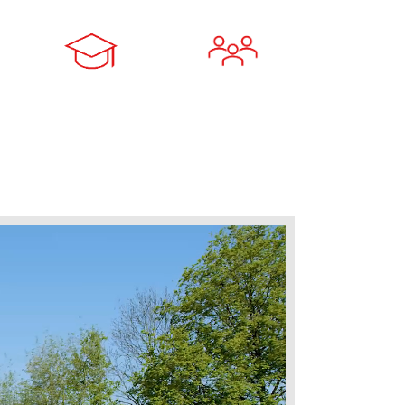
erbildung
Betriebsklima
en
erbildungsmöglichkeiten
Kollegiales Arbeitsumfeld
 im