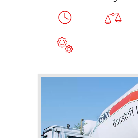
Arbeitszeit
Arbeitszeitkonto
Vergütu
40 Stunden/Woche
Freizeitausgleich und
Attraktiv
Überstundenauszahlung möglich
Weihnac
Maschinentechnik
Moderner Fuhrpark mit neuester
Technik