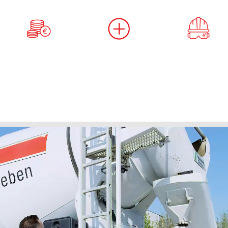
ng
Sonderleistungen
Arbeitssicherheit
Weit
e Vergütung inkl.
Verpflegungsmehraufwendungen,
Bereitstellung der persönlich
Weit
htsgeld
Funktionszulagen sowie monatliche
Sicherheitsausrüstung und
Tankgutscheine und
kontinuierliche Weiterbildung
Kindergartenzuschuss
Bereich Arbeitssicherheit