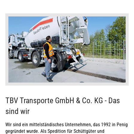
Betriebsklima
Maschinentechnik
Bereich Arbeitssicherheit
Kollegiales Arbeitsumfeld
Moderner Fuhrpark mit neuester
Technik
TBV Transporte GmbH & Co. KG - Das
sind wir
Wir sind ein mittelständisches Unternehmen, das 1992 in Penig
gegründet wurde. Als Spedition für Schüttgüter und