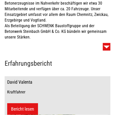
Betonerzeugnisse im Nahverkehr beschäftigen wir etwa 30
Mitarbeitende und verfügen über ca. 20 Fahrzeuge. Unser
Einsatzgebiet umfasst vor allem den Raum Chemnitz, Zwickau,
Erzgebirge und Vogtland.
Als Beteiligung der SCHWENK Baustoffgruppe und der
Betonwerk Steinbach GmbH & Co. KG bündeln wir gemeinsam
unsere Stärken.
Wofür wir stehen
Erfahrungsbericht
Wir leben unseren Baustoff. Das bedeutet zum einen, dass wir
unsere Energie in die stetige Weiterentwicklung unserer
David Valenta
Produkte und all seiner Rohstoffe stecken. Dazu gehört auch
Kraftfahrer
die Optimierung unserer Prozesse und Strukturen. Zum anderen
sorgen wir mit unseren Produkten und Lösungen dafür, dass
Infrastruktur und Lebensraum entstehen, die Stabilität bieten
Bericht lesen
und uns alle verbinden. Hierbei leben wir Verantwortung